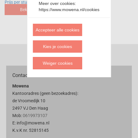
Prijs per stuk
Meer over cookies:
https://www.mowena.nl/cookies
Bekijk
Accepteer alle cookies
Kies je cookies
Weiger cookies
Contact
Mowena
Kantooradres (geen bezoekadres):
de Vroomedijk 10
2497 VJ Den Haag
Mob:
0619973107
E: info@mowena.nl
K.v.K nr. 52815145