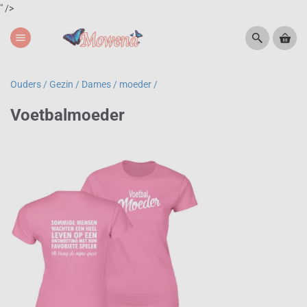
" />
menu
Ouders / Gezin /
Dames / moeder /
Voetbalmoeder