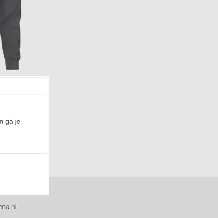
LFS016
n ga je
na.nl