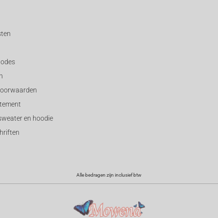
sten
hodes
n
voorwaarden
atement
sweater en hoodie
riften
Alle bedragen zijn inclusief btw