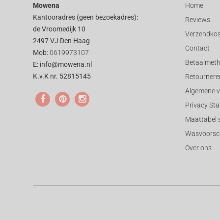
Mowena
Home
Kantooradres (geen bezoekadres):
Reviews
de Vroomedijk 10
Verzendko
2497 VJ Den Haag
Contact
Mob:
0619973107
Betaalmet
E: info@mowena.nl
K.v.K nr. 52815145
Retournere
Algemene 
Privacy St
Maattabel 
Wasvoorsch
Over ons