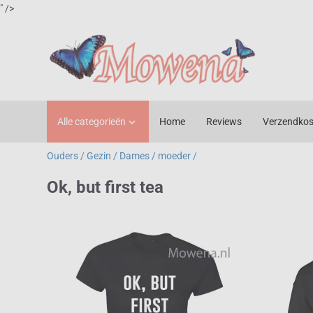
" />
Alle categorieën
Home
Reviews
Verzendkos

Ouders / Gezin /
Dames / moeder /
Ok, but first tea