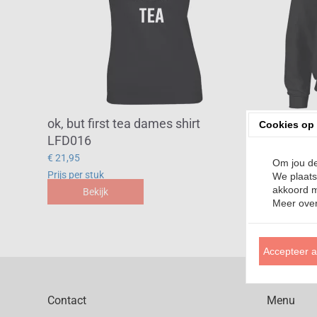
ok, but first tea dames shirt
OK, but 
Cookies op 
LFD016
€ 32,95
€ 21,95
Prijs per st
Om jou de
Prijs per stuk
Bek
We plaats
akkoord m
Bekijk
Meer over
Accepteer a
Contact
Menu