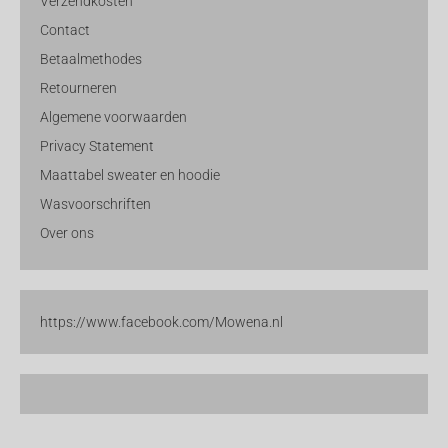
Verzendkosten
Contact
Betaalmethodes
Retourneren
Algemene voorwaarden
Privacy Statement
Maattabel sweater en hoodie
Wasvoorschriften
Over ons
https://www.facebook.com/Mowena.nl