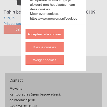
akkoord met het plaatsen van
deze cookies.
T-shirt be an unicorn in a field of horses KTP0109
Meer over cookies:
€ 19,95
https://www.mowena.nl/cookies
Prijs per stuk
Bekijk
Accepteer alle cookies
Kies je cookies
Weiger cookies
Contact
Mowena
Kantooradres (geen bezoekadres):
de Vroomedijk 10
2497 VJ Den Haag