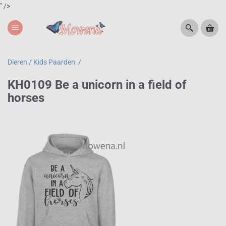
" />
menu
Dieren /
Kids Paarden /
KH0109 Be a unicorn in a field of
horses