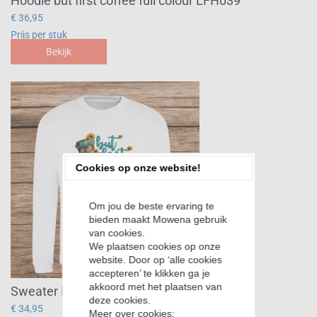
Hoodie but first coffee full colour LFH039
€ 36,95
Prijs per stuk
Bekijk
Cookies op onze website!
Om jou de beste ervaring te
bieden maakt Mowena gebruik
van cookies.
We plaatsen cookies op onze
website. Door op ‘alle cookies
accepteren’ te klikken ga je
akkoord met het plaatsen van
Sweater But coffee first full colour LFH039
deze cookies.
€ 34,95
Meer over cookies: