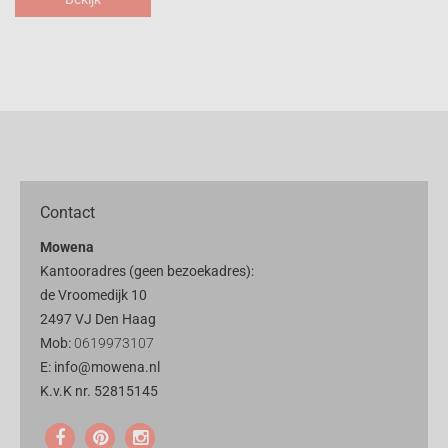
Contact
Mowena
Kantooradres (geen bezoekadres):
de Vroomedijk 10
2497 VJ Den Haag
Mob:
0619973107
E: info@mowena.nl
K.v.K nr. 52815145