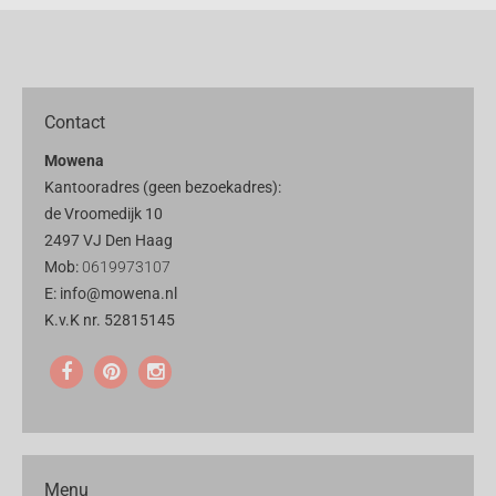
Contact
Mowena
Kantooradres (geen bezoekadres):
de Vroomedijk 10
2497 VJ Den Haag
Mob:
0619973107
E: info@mowena.nl
K.v.K nr. 52815145
Menu