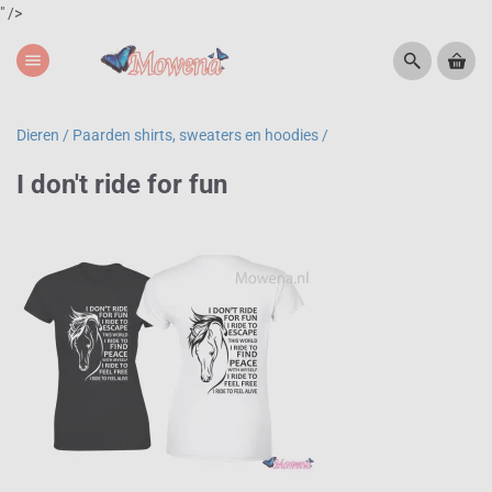
" />
menu
Dieren /
Paarden shirts, sweaters en hoodies /
I don't ride for fun