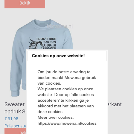
Bekijk
Cookies op onze website!
Om jou de beste ervaring te
bieden maakt Mowena gebruik
van cookies.
We plaatsen cookies op onze
website. Door op ‘alle cookies
accepteren’ te klikken ga je
Sweater I don't ride for fun voorkant of achterkant
akkoord met het plaatsen van
opdruk SP0133
deze cookies.
Meer over cookies:
€ 31,95
https://www.mowena.nl/cookies
Prijs per stuk
Bekijk