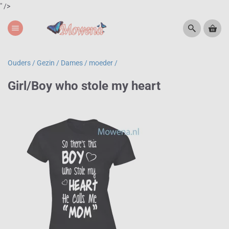
" />
menu
Ouders / Gezin /
Dames / moeder /
Girl/Boy who stole my heart