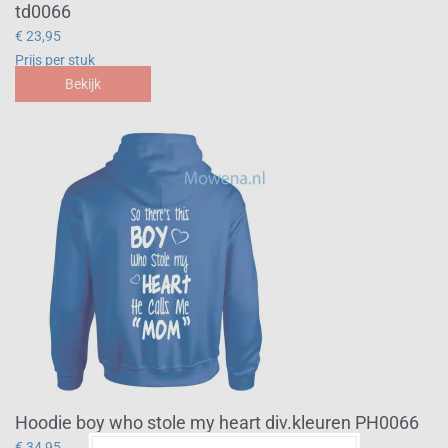
td0066
€ 23,95
Prijs per stuk
Bekijk
Hoodie boy who stole my heart div.kleuren PH0066
€ 34,95