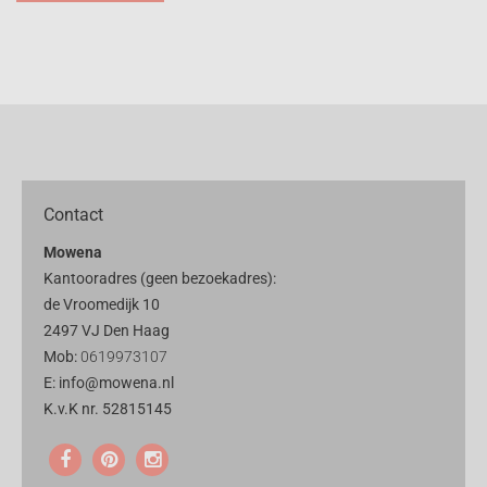
Contact
Mowena
Kantooradres (geen bezoekadres):
de Vroomedijk 10
2497 VJ Den Haag
Mob:
0619973107
E: info@mowena.nl
K.v.K nr. 52815145