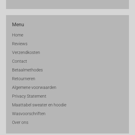
Menu
Home
Reviews
Verzendkosten
Contact
Betaalmethodes
Retourneren
Algemene voorwaarden
Privacy Statement
Maattabel sweater en hoodie
Wasvoorschriften
Over ons