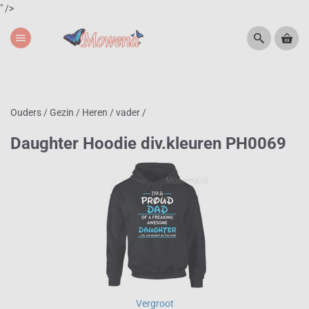
" />
menu
Ouders / Gezin
/
Heren / vader
/
Daughter Hoodie div.kleuren PH0069
Vergroot