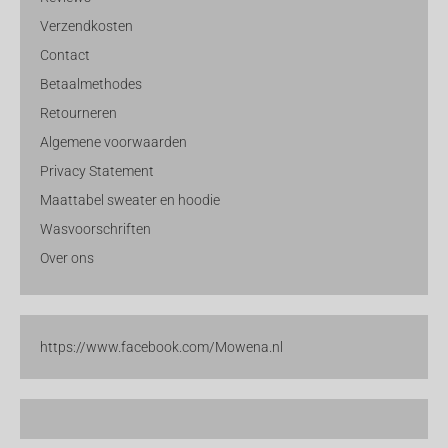
Verzendkosten
Contact
Betaalmethodes
Retourneren
Algemene voorwaarden
Privacy Statement
Maattabel sweater en hoodie
Wasvoorschriften
Over ons
https://www.facebook.com/Mowena.nl