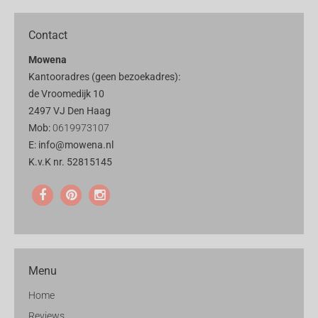
Contact
Mowena
Kantooradres (geen bezoekadres):
de Vroomedijk 10
2497 VJ Den Haag
Mob:
0619973107
E: info@mowena.nl
K.v.K nr. 52815145
Menu
Home
Reviews